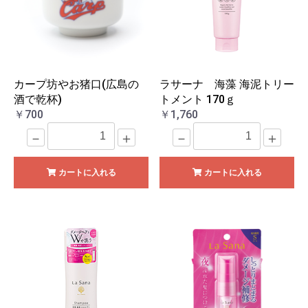
カープ坊やお猪口(広島の
ラサーナ 海藻 海泥トリー
酒で乾杯)
トメント 170ｇ
￥700
￥1,760
－
＋
－
＋
カートに入れる
カートに入れる