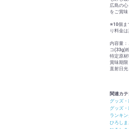
広島の心
をご賞味
※10個
り料金は
内容量：こ
コ(33g)
特定原材
賞味期限
直射日光
関連カテ
グッズ・
グッズ・
ランキン
ひろしま