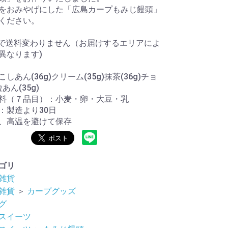
をおみやげにした「広島カープもみじ饅頭」
ください。
まで送料変わりません（お届けするエリアによ
異なります)
しあん(36g)クリーム(35g)抹茶(36g)チョ
粒あん(35g)
料（７品目）：小麦・卵・大豆・乳
：製造より30日
、高温を避けて保存
ゴリ
雑貨
雑貨
＞
カープグッズ
グ
スイーツ