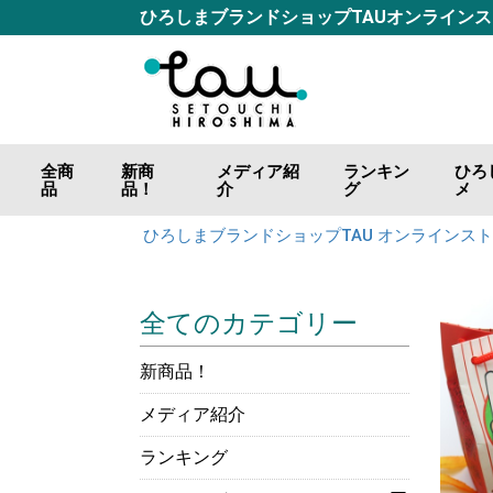
ひろしまブランドショップTAUオンライン
全商
新商
メディア紹
ランキン
ひろ
品
品！
介
グ
メ
ごは
おつ
調味
海の
山の
肉の
カレ
お好
ジャ
飲料
ひろしまブランドショップTAU オンラインス
全てのカテゴリー
新商品！
メディア紹介
ランキング