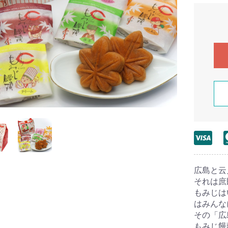
広島と云
それは庶
もみじは
はみんな
その「広
もみじ饅