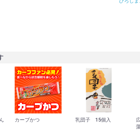
ひろしま
す
ん
カープかつ
乳団子 15個入