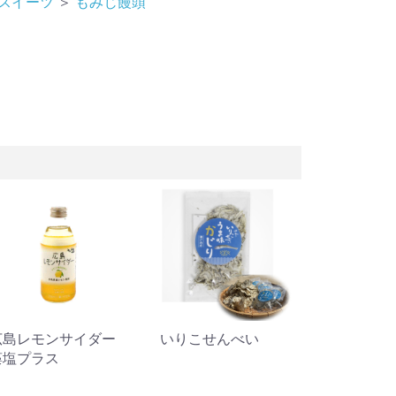
スイーツ
＞
もみじ饅頭
広島レモンサイダー
いりこせんべい
やまだ屋
藻塩プラス
うようか)