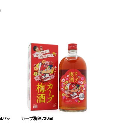
lパッ
カープ梅酒720ml