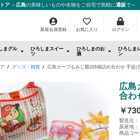
ストア
～
広島
の美味しいものや名物をご自宅で気軽に
通販
で～
新規会員登録
お気に入り
ログイン
しまグル
ひろしまスイー
ひろしまのお
ひろしま
ツ
酒
ン
んのお供
まみ・おやつ・珍味
料
幸
幸
幸
ー・麺・ご飯
み焼き
ム・はちみつ
もみじ饅頭
ケーキ
チョコ・焼き菓子
和菓子
ゼリー
スナック・おやつ
その他スイーツ
IWC2026「SAKE部門」出品酒
日本酒
ワイン
ウィスキー・スピリッツ
酎ハイ
ビール
果実酒・リキュール
焼酎
ごはんの
スイーツ
調味料
ジャム
ドリンク
日用雑貨
トア
グッズ・雑貨
広島カープもみじ饅頭5個詰め合わせ 手提
広島
合わ
￥73
製造元
原産地
商品コー