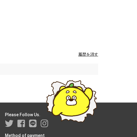
履歴を消す
Please Follow Us.
Method of payment