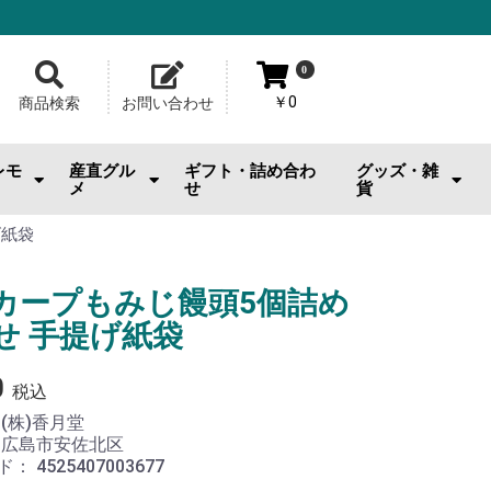
0
￥0
商品検索
お問い合わせ
レモ
産直グル
ギフト・詰め合わ
グッズ・雑
メ
せ
貨
おのみちサルシッチャ|桂馬商
お供
・おやつ
・お酒
広島牡蠣
ジェラート・スイーツ
お好み焼
メロンパン
池口精肉店
その他産直グルメ
カープグッズ
サンフレグッズ
ひろくまグッズ
熊野筆
工芸品
日用雑貨・小物
美容品・ビューテ
おもちゃ
その他雑貨
げ紙袋
店
カープもみじ饅頭5個詰め
せ 手提げ紙袋
0
税込
：
(株)香月堂
：
広島市安佐北区
ド：
4525407003677