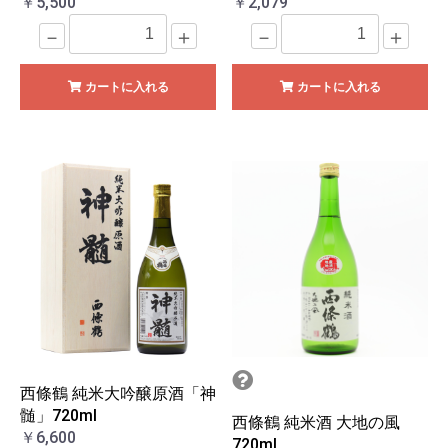
￥5,500
￥2,079
－
＋
－
＋
カートに入れる
カートに入れる
西條鶴 純米大吟醸原酒「神
髄」720ml
西條鶴 純米酒 大地の風
￥6,600
720ml