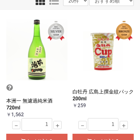
白牡丹 広島上撰金紋パック
200ml
本洲一 無濾過純米酒
￥259
720ml
￥1,562
－
＋
－
＋