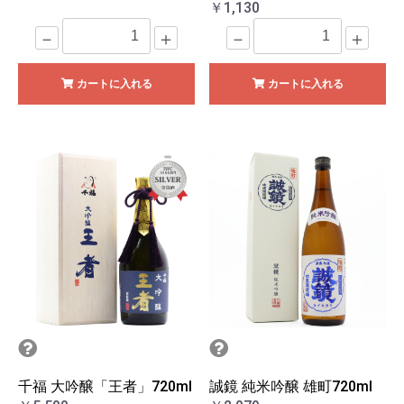
￥1,130
－
＋
－
＋
カートに入れる
カートに入れる
千福 大吟醸「王者」720ml
誠鏡 純米吟醸 雄町720ml