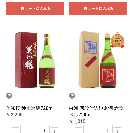
カートに入れる
カートに入れる
美和桜 純米吟醸720ml
白鴻 四段仕込純米酒 赤ラ
￥2,200
ベル720ml
￥1,815
－
＋
－
＋