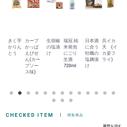
芋
カープ
生胡椒
瑞冠 純
日本酒
呉イカ
レモン
か
ん
かっぱ
の塩漬
米発泡
に合う
天 (イ
チェッ
ょ
えびせ
け
にごり
牡蠣の
カ姿フ
ロ 瀬戸
カ
ん(カー
生酒
塩麹漬
ライ)
田産無
ー
プソー
720ml
け
農薬レ
ツ
ス味)
モン
150ml
CHECKED ITEM
閲覧商品
履歴を消す