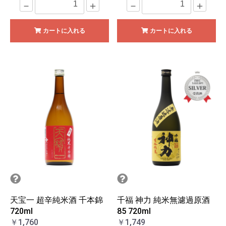
－
＋
－
＋
カートに入れる
カートに入れる
天宝一 超辛純米酒 千本錦
千福 神力 純米無濾過原酒
720ml
85 720ml
￥1,760
￥1,749