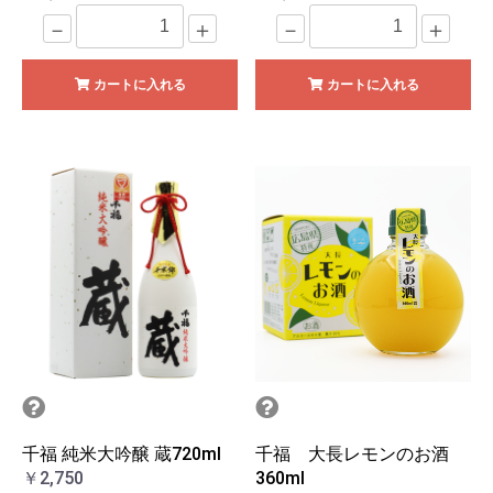
－
＋
－
＋
カートに入れる
カートに入れる
千福 純米大吟醸 蔵720ml
千福 大長レモンのお酒
￥2,750
360ml