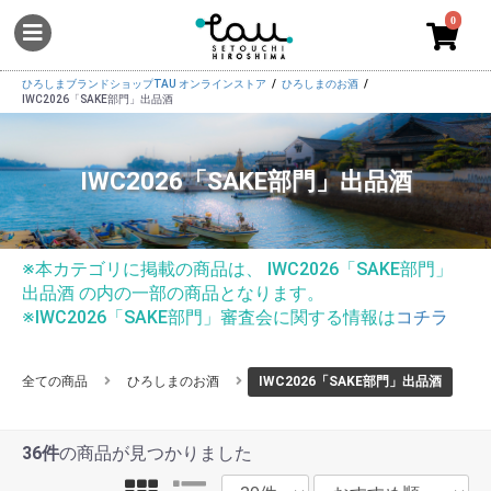
0
ひろしまブランドショップTAU オンラインストア
ひろしまのお酒
IWC2026「SAKE部門」出品酒
IWC2026「SAKE部門」出品酒
※本カテゴリに掲載の商品は、 IWC2026「SAKE部門」
出品酒 の内の一部の商品となります。
※IWC2026「SAKE部門」審査会に関する情報は
コチラ
全ての商品
ひろしまのお酒
IWC2026「SAKE部門」出品酒
36件
の商品が見つかりました