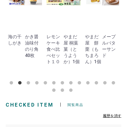
海の干
かき醤
レモン
やまだ
やまだ
メープ
個
しがき
油味付
ケーキ
屋 桐葉
屋 餅
ルバタ
のり角
食べ比
菓（と
栗（も
ーサン
40枚
べセッ
うよう
ちまろ
ド
ト１０
か）1個
ん）1個
CHECKED ITEM
閲覧商品
履歴を消す