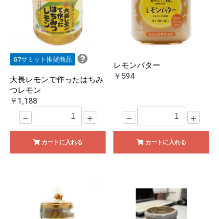
G7サミット推奨商品
レモンバター
￥594
大長レモンで作ったはちみ
つレモン
￥1,188
－
＋
－
＋
カートに入れる
カートに入れる