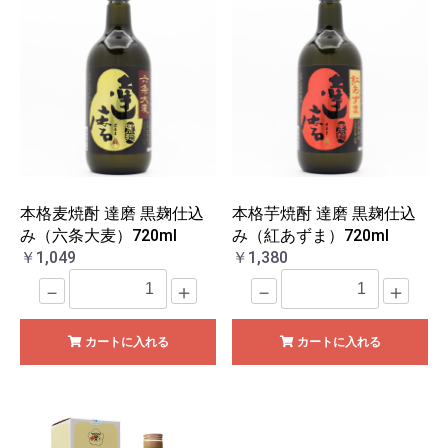
本格麦焼酎 達磨 黒麹仕込
本格芋焼酎 達磨 黒麹仕込
み（六条大麦）720ml
み（紅あずま）720ml
￥1,049
￥1,380
－
＋
－
＋
カートに入れる
カートに入れる