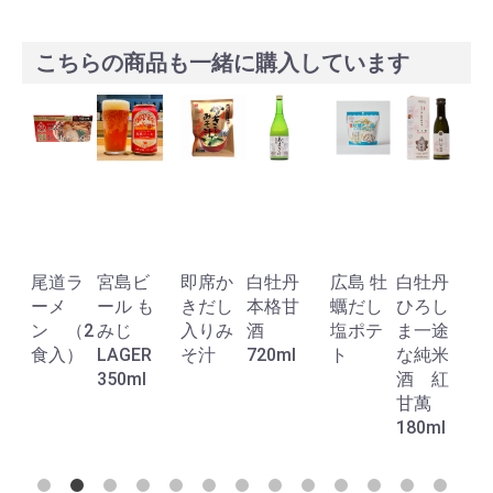
こちらの商品も一緒に購入しています
尾道ラ
宮島ビ
即席か
白牡丹
広島 牡
白牡丹
ヴ
ーメ
ール も
きだし
本格甘
蠣だし
ひろし
ン （2
みじ
入りみ
酒
塩ポテ
ま一途
食入）
LAGER
そ汁
720ml
ト
な純米
350ml
酒 紅
甘萬
180ml