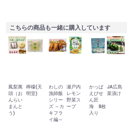
こちらの商品も一緒に購入しています
広
鳳梨萬
檸檬(天
わしの
瀬戸内
かっぱ
JA広島
C
頭（お
明堂)
漁師飯
レモン
えびせ
菜漬け
んらい
シリー
野菜ス
ん匠
まんと
ズ ～カ
ープ
海 8枚
う)
キフラ
入り
イ編～