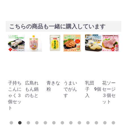
こちらの商品も一緒に購入しています
島
子持ち
広島れ
青きな
うまい
乳団
花ソー
こんに
もん鍋
粉
でがん
子 9個
セージ
ゃく３
のもと
す
入
３個セ
個セッ
ット
ト