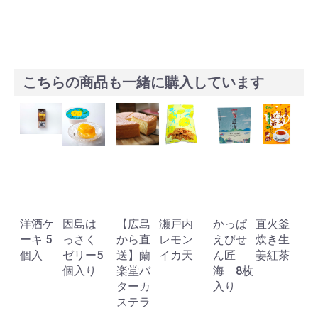
こちらの商品も一緒に購入しています
洋酒ケ
因島は
【広島
瀬戸内
かっぱ
直火釜
ーキ 5
っさく
から直
レモン
えびせ
炊き生
個入
ゼリー5
送】蘭
イカ天
ん匠
姜紅茶
個入り
楽堂バ
海 8枚
ターカ
入り
ステラ