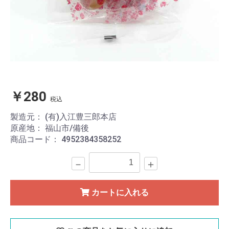
￥280
税込
製造元：
(有)入江豊三郎本店
原産地：
福山市/備後
商品コード：
4952384358252
－
＋
カートに入れる