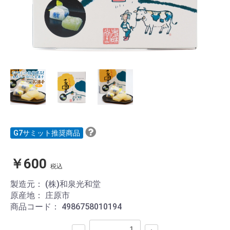
G7サミット推奨商品
￥600
税込
製造元：
(株)和泉光和堂
原産地：
庄原市
商品コード：
4986758010194