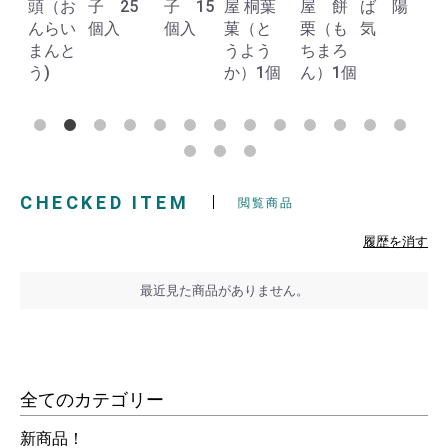
頭（お
子 25
子 15
屋 桐葉
屋 餅
ば 陽
んらい
個入
個入
菓（と
栗（も
気
まんと
うよう
ちまろ
う)
か）1個
ん）1個
CHECKED ITEM
閲覧商品
履歴を消す
最近見た商品がありません。
全てのカテゴリー
新商品！