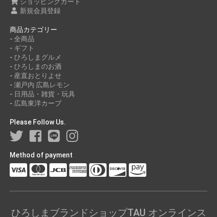
ショッピングカート
2021年03月
新規会員登録
2021年01月
商品カテゴリー
2020年11月
- 全商品
- ギフト
- ひろしまグルメ
- ひろしまのお酒
- 産直おとりよせ
- 瀬戸内 広島レモン
- 日用品・雑貨・玩具
- 広島東洋カープ
Please Follow Us.
Method of payment
ひろしまブランドショップTAU オンラインス