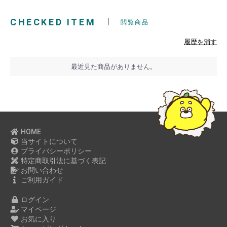
2022年11月
CHECKED ITEM
2022年10月
閲覧商品
2022年09月
履歴を消す
2022年08月
2022年07月
最近見た商品がありません。
2022年06月
2022年05月
2022年04月
2022年03月
HOME
2022年02月
当サイトについて
2022年01月
プライバシーポリシー
特定商取引法に基づく表記
2021年12月
お問い合わせ
2021年11月
ご利用ガイド
2021年09月
ログイン
2021年07月
マイページ
お気に入り
2021年05月