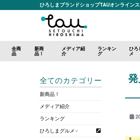
ひろしまブランドショップTAUオンライン
全商
新商
メディア紹
ランキン
ひろ
品
品！
介
グ
メ
ごは
おつ
調味
海の
山の
肉の
カレ
お好
ジャ
飲料
発
全てのカテゴリー
新商品！
メディア紹介
20
ランキング
ひろしまグルメ