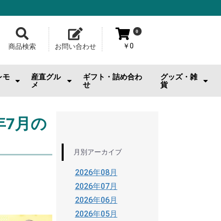
0
￥0
商品検索
お問い合わせ
レモ
産直グル
ギフト・詰め合わ
グッズ・雑
メ
せ
貨
おのみちサルシッチャ|桂馬商
お供
・おやつ
・お酒
広島牡蠣
ジェラート・スイーツ
お好み焼
メロンパン
池口精肉店
その他産直グルメ
カープグッズ
サンフレグッズ
ひろくまグッズ
熊野筆
工芸品
日用雑貨・小物
美容品・ビューテ
おもちゃ
その他雑貨
店
年7月の
月別アーカイブ
2026年08月
2026年07月
2026年06月
2026年05月