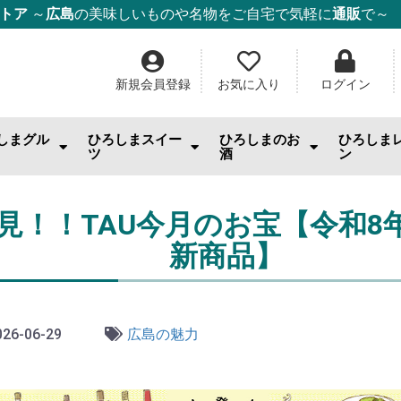
ストア
～
広島
の美味しいものや名物をご自宅で気軽に
通販
で～
新規会員登録
お気に入り
ログイン
しまグル
ひろしまスイー
ひろしまのお
ひろしま
ツ
酒
ン
んのお供
まみ・おやつ・珍味
料
幸
幸
幸
ー・麺・ご飯
み焼き
ム・はちみつ
もみじ饅頭
ケーキ
チョコ・焼き菓子
和菓子
ゼリー
スナック・おやつ
その他スイーツ
IWC2026「SAKE部門」出品酒
日本酒
ワイン
ウィスキー・スピリッツ
酎ハイ
ビール
果実酒・リキュール
焼酎
ごはんの
スイーツ
調味料
ジャム
ドリンク
日用雑貨
見！！TAU今月のお宝【令和8
新商品】
26-06-29
広島の魅力