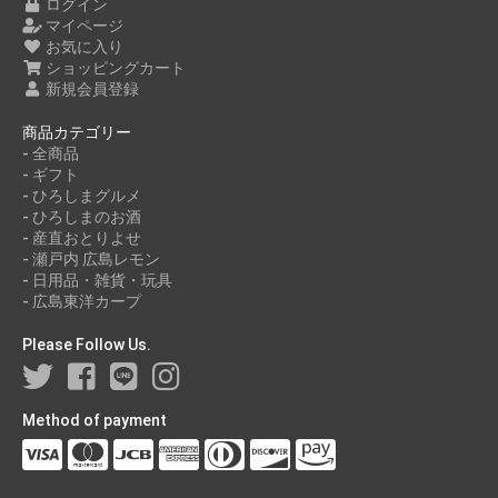
ログイン
2021年07月
マイページ
お気に入り
2021年05月
ショッピングカート
2021年03月
新規会員登録
2021年01月
商品カテゴリー
2020年11月
- 全商品
- ギフト
- ひろしまグルメ
- ひろしまのお酒
- 産直おとりよせ
- 瀬戸内 広島レモン
- 日用品・雑貨・玩具
- 広島東洋カープ
Please Follow Us.
Method of payment