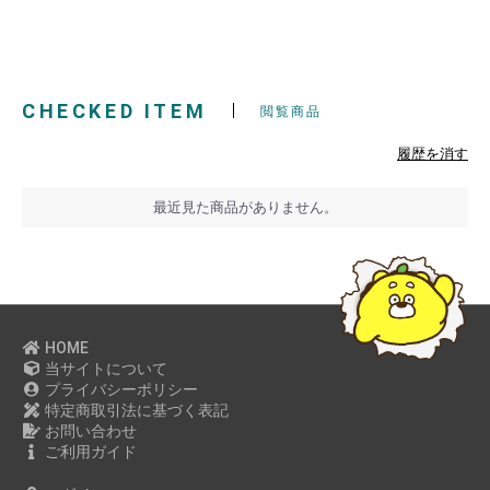
2023年01月
2022年12月
2022年11月
CHECKED ITEM
2022年10月
閲覧商品
2022年09月
履歴を消す
2022年08月
2022年07月
最近見た商品がありません。
2022年06月
2022年05月
2022年04月
2022年03月
HOME
2022年02月
当サイトについて
2022年01月
プライバシーポリシー
特定商取引法に基づく表記
2021年12月
お問い合わせ
2021年11月
ご利用ガイド
2021年09月