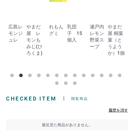
広島レ
やまだ
れもん
乳団
瀬戸内
やまだ
モンジ
屋 レ
グミ
子 15
レモン
屋 桐葉
ュレ
モンも
個入
野菜ス
菓（と
みじ(ひ
ープ
うよう
ろくま)
か）1個
CHECKED ITEM
閲覧商品
履歴を消す
最近見た商品がありません。