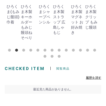
ひろく
ひろく
ひろく
ひろく
ひろく
ひろく
ま(もみ
ま木製
まシャ
ま木製
ま木製
ま木製
じ饅頭)
キーホ
ープペ
ストラ
マグネ
クリッ
巾着
ルダー
ンシル
ップ 広
ット お
プ もみ
もみじ
島しゃ
好み焼
じ饅頭
饅頭ね
もじ
き
そべり
CHECKED ITEM
閲覧商品
履歴を消す
最近見た商品がありません。