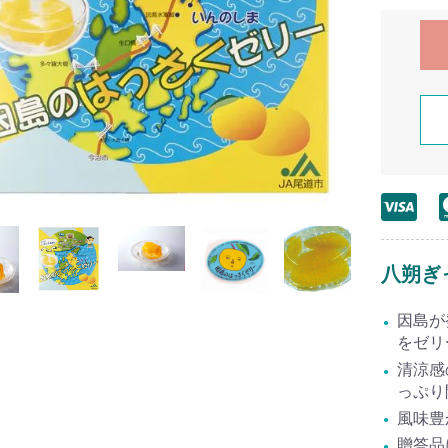
八朔ぎ
因島が
をゼリ
清涼感
っぷり
風味豊
贈答品