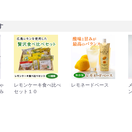
す
べ
レモネードベース
メープルもみじフィナ
ンシェ