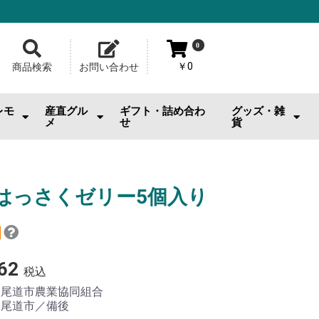
0
￥0
商品検索
お問い合わせ
レモ
産直グル
ギフト・詰め合わ
グッズ・雑
メ
せ
貨
おのみちサルシッチャ|桂馬商
お供
・おやつ
・お酒
広島牡蠣
ジェラート・スイーツ
お好み焼
メロンパン
池口精肉店
その他産直グルメ
カープグッズ
サンフレグッズ
ひろくまグッズ
熊野筆
工芸品
日用雑貨・小物
美容品・ビューテ
おもちゃ
その他雑貨
店
はっさくゼリー5個入り
62
税込
：
尾道市農業協同組合
：
尾道市／備後