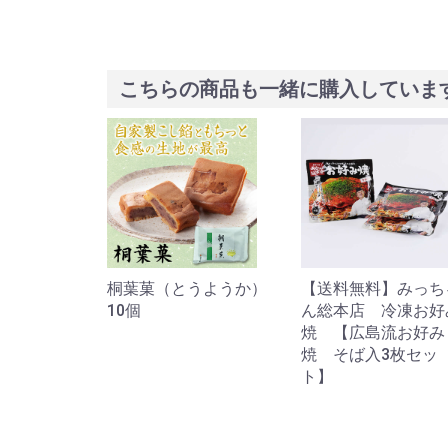
こちらの商品も一緒に購入していま
うようか）
【送料無料】みっちゃ
レモンケーキ食べ比
ん総本店 冷凍お好み
セット１０
焼 【広島流お好み
焼 そば入3枚セッ
ト】