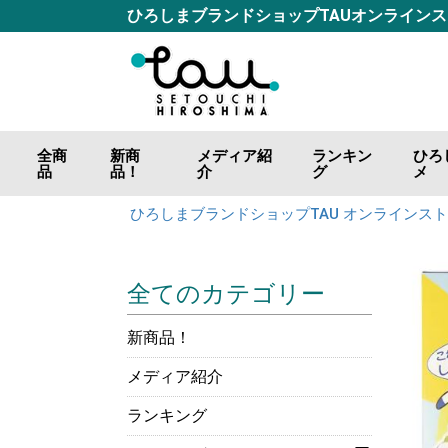
ひろしまブランドショップTAUオンライン
全商
新商
メディア紹
ランキン
ひろ
品
品！
介
グ
メ
ごは
おつ
調味
海の
山の
肉の
カレ
お好
ジャ
飲料
ひろしまブランドショップTAU オンラインス
全てのカテゴリー
新商品！
メディア紹介
ランキング