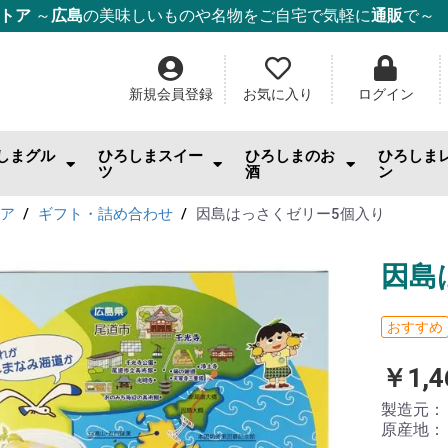
ストア
～
広島
の美味しいものや名物をご自宅で気軽に
通販
で～
新規会員登録
お気に入り
ログイン
しまグル
ひろしまスイー
ひろしまのお
ひろしま
ツ
酒
ン
んのお供
まみ・おやつ・珍味
料
幸
幸
幸
ー・麺・ご飯
み焼き
ム・はちみつ
もみじ饅頭
ケーキ
チョコ・焼き菓子
和菓子
ゼリー
スナック・おやつ
その他スイーツ
IWC2026「SAKE部門」出品酒
日本酒
ワイン
ウィスキー・スピリッツ
酎ハイ
ビール
果実酒・リキュール
焼酎
ごはんの
スイーツ
調味料
ジャム
ドリンク
日用雑貨
トア
ギフト・詰め合わせ
因島はっさくゼリー5個入り
因島
おすすめ
￥1,4
製造元
原産地