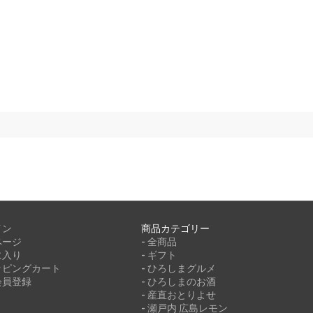
イン
商品カテゴリー
ページ
- 全商品
に入り
- ギフト
ッピングカート
- ひろしまグルメ
会員登録
- ひろしまのお酒
- 産直おとりよせ
- 瀬戸内 広島レモン