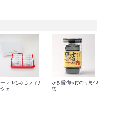
かき醤油味付のり角40
広島県産 大粒まるご
海の干し
枚
とかきフライ