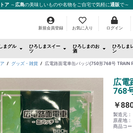
ストア
～
広島
の美味しいものや名物をご自宅で気軽に
通販
で～
新規会員登録
お気に入り
ログイン
しまグル
ひろしまスイー
ひろしまのお
ひろしま
ツ
酒
ン
んのお供
まみ・おやつ・珍味
料
幸
幸
幸
ー・麺・ご飯
み焼き
ム・はちみつ
もみじ饅頭
ケーキ
チョコ・焼き菓子
和菓子
ゼリー
スナック・おやつ
その他スイーツ
IWC2026「SAKE部門」出品酒
日本酒
ワイン
ウィスキー・スピリッツ
酎ハイ
ビール
果実酒・リキュール
焼酎
ごはんの
スイーツ
調味料
ジャム
ドリンク
日用雑貨
トア
グッズ・雑貨
広電路面電車缶バッジ(750形768号 TRAIN R
広電
768号
￥88
製造元
原産地
商品コー