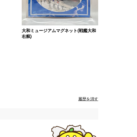
大和ミュージアムマグネット(戦艦大和
右舷)
履歴を消す