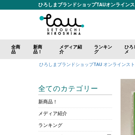
ひろしまブランドショップTAUオンライン
全商
新商
メディア紹
ランキン
ひろ
品
品！
介
グ
メ
ごは
おつ
調味
海の
山の
肉の
カレ
お好
ジャ
飲料
ひろしまブランドショップTAU オンラインス
全てのカテゴリー
新商品！
メディア紹介
ランキング