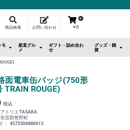
0
￥0
商品検索
お問い合わせ
レモ
産直グル
ギフト・詰め合わ
グッズ・雑
メ
せ
貨
おのみちサルシッチャ|桂馬商
お供
・おやつ
・お酒
広島牡蠣
ジェラート・スイーツ
お好み焼
メロンパン
池口精肉店
その他産直グルメ
カープグッズ
サンフレグッズ
ひろくまグッズ
熊野筆
工芸品
日用雑貨・小物
美容品・ビューテ
おもちゃ
その他雑貨
OUGE)
店
路面電車缶バッジ(750形
 TRAIN ROUGE)
0
税込
：
アトリエTASAKA
：
安芸郡熊野町
ド：
4573506880613