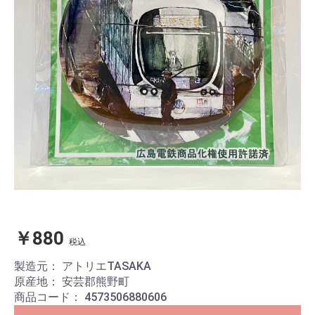
￥880
税込
製造元：
アトリエTASAKA
原産地：
安芸郡熊野町
商品コード：
4573506880606