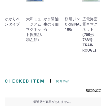
ゆかりペ
大和ミュ
かき醤油
桜尾ジン
広電路面
ンタイプ
ージアム
生のり佃
ORIGINAL
電車マグ
マグネッ
煮
100ml
ネット
ト(戦艦大
(750形
和左舷)
768号
TRAIN
ROUGE)
CHECKED ITEM
閲覧商品
履歴を消す
最近見た商品がありません。