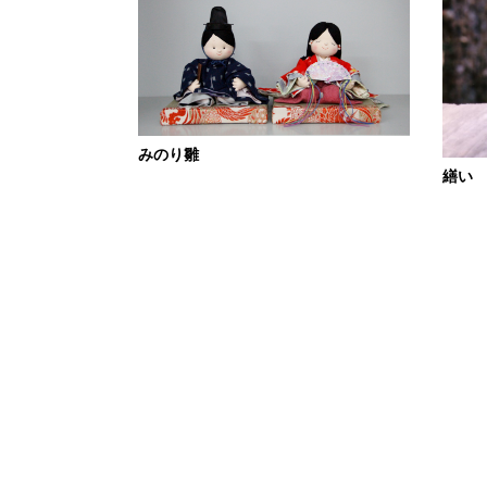
みのり雛
繕い