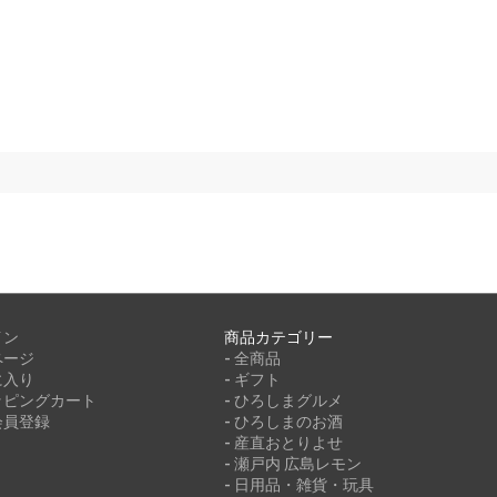
イン
商品カテゴリー
ページ
- 全商品
に入り
- ギフト
ッピングカート
- ひろしまグルメ
会員登録
- ひろしまのお酒
- 産直おとりよせ
- 瀬戸内 広島レモン
- 日用品・雑貨・玩具