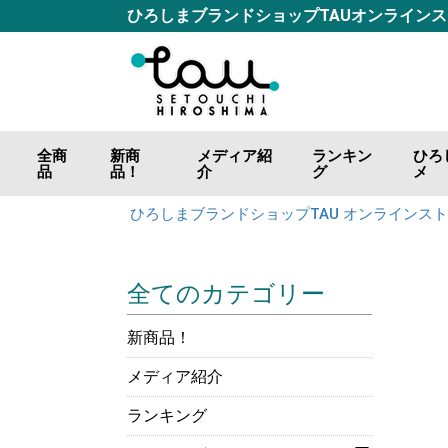
ひろしまブランドショップTAUオンライン
全商
新商
メディア紹
ランキン
ひろ
品
品！
介
グ
メ
ごは
おつ
調味
海の
山の
肉の
カレ
お好
ジャ
飲料
ひろしまブランドショップTAU オンラインス
全てのカテゴリー
新商品！
メディア紹介
ランキング