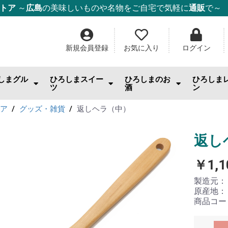
ストア
～
広島
の美味しいものや名物をご自宅で気軽に
通販
で～
新規会員登録
お気に入り
ログイン
しまグル
ひろしまスイー
ひろしまのお
ひろしま
ツ
酒
ン
んのお供
まみ・おやつ・珍味
料
幸
幸
幸
ー・麺・ご飯
み焼き
ム・はちみつ
もみじ饅頭
ケーキ
チョコ・焼き菓子
和菓子
ゼリー
スナック・おやつ
その他スイーツ
IWC2026「SAKE部門」出品酒
日本酒
ワイン
ウィスキー・スピリッツ
酎ハイ
ビール
果実酒・リキュール
焼酎
ごはんの
スイーツ
調味料
ジャム
ドリンク
日用雑貨
トア
グッズ・雑貨
返しヘラ（中）
返し
￥1,1
製造元
原産地
商品コー