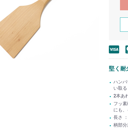
堅く耐
ハンバ
い取る
2本あ
フッ素
にも、
長さ ：
柄部分厚