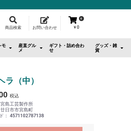
0
￥0
商品検索
お問い合わせ
レモ
産直グル
ギフト・詰め合わ
グッズ・雑
メ
せ
貨
おのみちサルシッチャ|桂馬商
お供
・おやつ
・お酒
広島牡蠣
ジェラート・スイーツ
お好み焼
メロンパン
池口精肉店
その他産直グルメ
カープグッズ
サンフレグッズ
ひろくまグッズ
熊野筆
工芸品
日用雑貨・小物
美容品・ビューテ
おもちゃ
その他雑貨
店
ヘラ（中）
00
税込
：
宮島工芸製作所
：
廿日市市宮島町
ド：
4571102787138