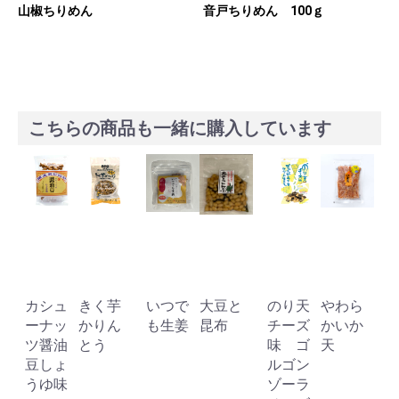
山椒ちりめん
音戸ちりめん 100ｇ
こちらの商品も一緒に購入しています
カシュ
きく芋
いつで
大豆と
のり天
やわら
ーナッ
かりん
も生姜
昆布
チーズ
かいか
ツ醤油
とう
味 ゴ
天
豆しょ
ルゴン
うゆ味
ゾーラ