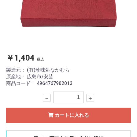
￥1,404
税込
製造元：
(有)珍味処なかむら
原産地：
広島市/安芸
商品コード：
4964767902013
－
＋
カートに入れる