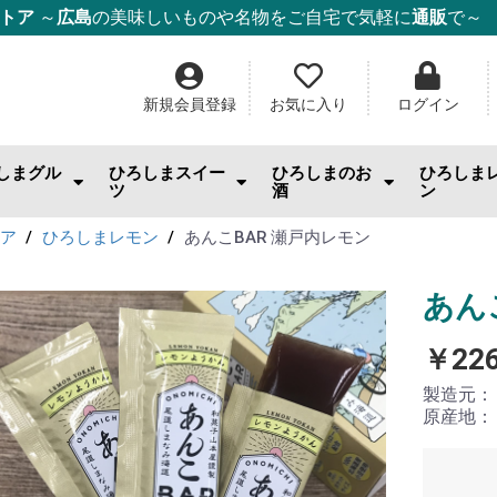
ストア
～
広島
の美味しいものや名物をご自宅で気軽に
通販
で～
新規会員登録
お気に入り
ログイン
しまグル
ひろしまスイー
ひろしまのお
ひろしま
ツ
酒
ン
んのお供
まみ・おやつ・珍味
料
幸
幸
幸
ー・麺・ご飯
み焼き
ム・はちみつ
もみじ饅頭
ケーキ
チョコ・焼き菓子
和菓子
ゼリー
スナック・おやつ
その他スイーツ
IWC2026「SAKE部門」出品酒
日本酒
ワイン
ウィスキー・スピリッツ
酎ハイ
ビール
果実酒・リキュール
焼酎
ごはんの
スイーツ
調味料
ジャム
ドリンク
日用雑貨
トア
ひろしまレモン
あんこBAR 瀬戸内レモン
あん
￥22
製造元
原産地