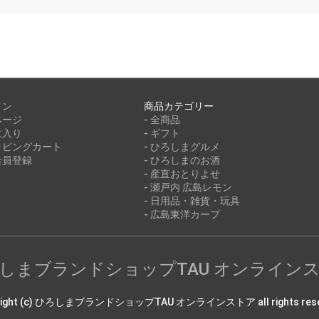
イン
商品カテゴリー
ページ
- 全商品
に入り
- ギフト
ッピングカート
- ひろしまグルメ
会員登録
- ひろしまのお酒
- 産直おとりよせ
- 瀬戸内 広島レモン
- 日用品・雑貨・玩具
- 広島東洋カープ
しまブランドショップTAU オンライン
right (c) ひろしまブランドショップTAU オンラインストア all rights rese