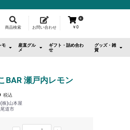
0
￥0
商品検索
お問い合わせ
レモ
産直グル
ギフト・詰め合わ
グッズ・雑
メ
せ
貨
おのみちサルシッチャ|桂馬商
お供
・おやつ
・お酒
広島牡蠣
ジェラート・スイーツ
お好み焼
メロンパン
池口精肉店
その他産直グルメ
カープグッズ
サンフレグッズ
ひろくまグッズ
熊野筆
工芸品
日用雑貨・小物
美容品・ビューテ
おもちゃ
その他雑貨
店
こBAR 瀬戸内レモン
6
税込
：
(株)山本屋
：
尾道市