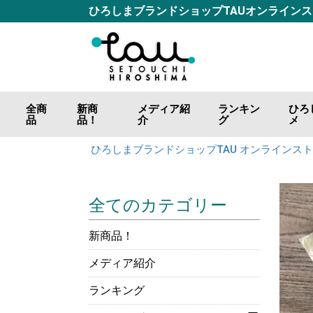
ひろしまブランドショップTAUオンライン
全商
新商
メディア紹
ランキン
ひろ
品
品！
介
グ
メ
ごは
おつ
調味
海の
山の
肉の
カレ
お好
ジャ
飲料
ひろしまブランドショップTAU オンラインス
全てのカテゴリー
新商品！
メディア紹介
ランキング