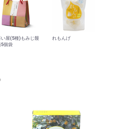
藤い屋(5種)もみじ饅
れもんげ
南蛮漬の酢
頭5個袋