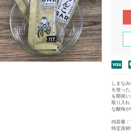
しまなみ
を使った
を開発い
取り入れ
な酸味が
内容量：
特定原材