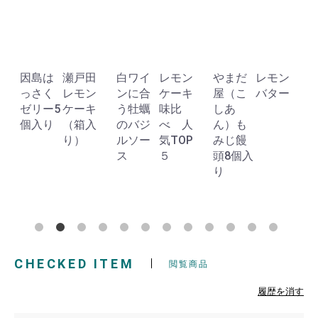
因島は
瀬戸田
白ワイ
レモン
やまだ
レモン
っさく
レモン
ンに合
ケーキ
屋（こ
バター
ゼリー5
ケーキ
う牡蠣
味比
しあ
個入り
（箱入
のバジ
べ 人
ん）も
り）
ルソー
気TOP
みじ饅
ス
５
頭8個入
り
CHECKED ITEM
閲覧商品
履歴を消す