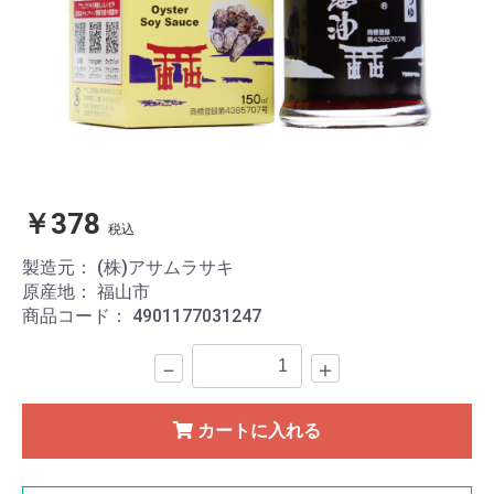
￥378
税込
製造元：
(株)アサムラサキ
原産地：
福山市
商品コード：
4901177031247
－
＋
カートに入れる