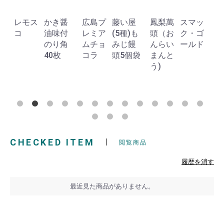
レモス
かき醤
広島プ
藤い屋
鳳梨萬
スマッ
葉
コ
油味付
レミア
(5種)も
頭（お
ク・ゴ
のり角
ムチョ
みじ饅
んらい
ールド
40枚
コラ
頭5個袋
まんと
個
う)
CHECKED ITEM
閲覧商品
履歴を消す
最近見た商品がありません。