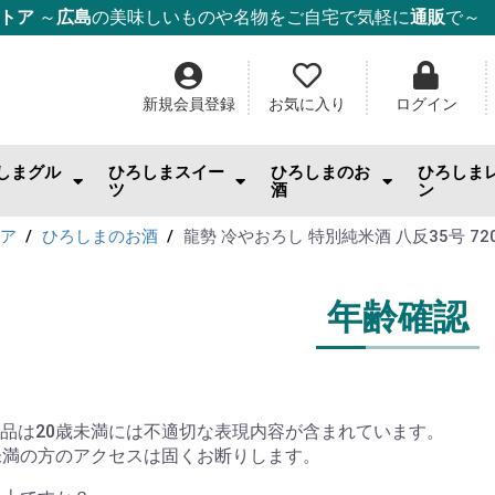
ストア
～
広島
の美味しいものや名物をご自宅で気軽に
通販
で～
新規会員登録
お気に入り
ログイン
しまグル
ひろしまスイー
ひろしまのお
ひろしま
ツ
酒
ン
んのお供
まみ・おやつ・珍味
料
幸
幸
幸
ー・麺・ご飯
み焼き
ム・はちみつ
もみじ饅頭
ケーキ
チョコ・焼き菓子
和菓子
ゼリー
スナック・おやつ
その他スイーツ
IWC2026「SAKE部門」出品酒
日本酒
ワイン
ウィスキー・スピリッツ
酎ハイ
ビール
果実酒・リキュール
焼酎
ごはんの
スイーツ
調味料
ジャム
ドリンク
日用雑貨
トア
ひろしまのお酒
龍勢 冷やおろし 特別純米酒 八反35号 720
年齢確認
品は20歳未満には不適切な表現内容が含まれています。
未満の方のアクセスは固くお断りします。