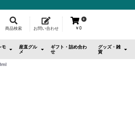
0
￥0
商品検索
お問い合わせ
レモ
産直グル
ギフト・詰め合わ
グッズ・雑
メ
せ
貨
おのみちサルシッチャ|桂馬商
お供
・おやつ
・お酒
広島牡蠣
ジェラート・スイーツ
お好み焼
メロンパン
池口精肉店
その他産直グルメ
カープグッズ
サンフレグッズ
ひろくまグッズ
熊野筆
工芸品
日用雑貨・小物
美容品・ビューテ
おもちゃ
その他雑貨
ml
店