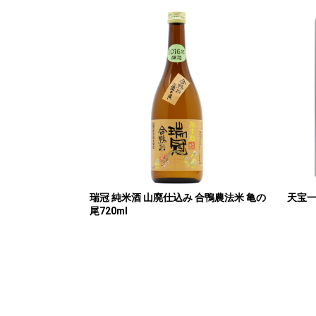
瑞冠 純米酒 山廃仕込み 合鴨農法米 亀の
天宝一
尾720ml