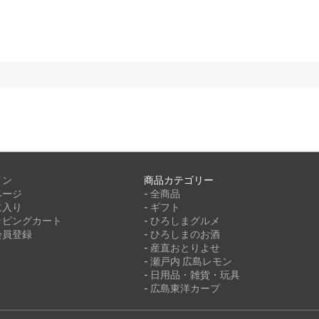
イン
商品カテゴリー
ページ
- 全商品
に入り
- ギフト
ッピングカート
- ひろしまグルメ
会員登録
- ひろしまのお酒
- 産直おとりよせ
- 瀬戸内 広島レモン
- 日用品・雑貨・玩具
- 広島東洋カープ