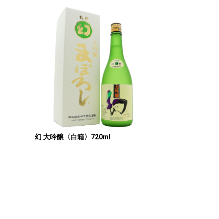
幻 大吟醸〈白箱〉720ml