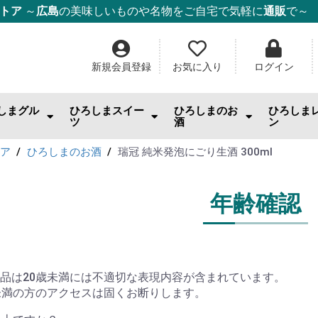
ストア
～
広島
の美味しいものや名物をご自宅で気軽に
通販
で～
新規会員登録
お気に入り
ログイン
しまグル
ひろしまスイー
ひろしまのお
ひろしま
ツ
酒
ン
んのお供
まみ・おやつ・珍味
料
幸
幸
幸
ー・麺・ご飯
み焼き
ム・はちみつ
もみじ饅頭
ケーキ
チョコ・焼き菓子
和菓子
ゼリー
スナック・おやつ
その他スイーツ
IWC2026「SAKE部門」出品酒
日本酒
ワイン
ウィスキー・スピリッツ
酎ハイ
ビール
果実酒・リキュール
焼酎
ごはんの
スイーツ
調味料
ジャム
ドリンク
日用雑貨
トア
ひろしまのお酒
瑞冠 純米発泡にごり生酒 300ml
年齢確認
品は20歳未満には不適切な表現内容が含まれています。
未満の方のアクセスは固くお断りします。