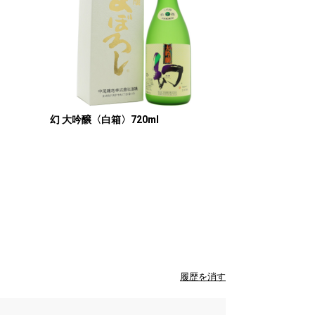
幻 大吟醸〈白箱〉720ml
履歴を消す