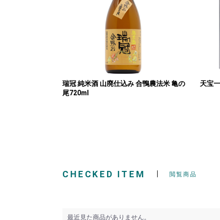
瑞冠 純米酒 山廃仕込み 合鴨農法米 亀の
天宝一
尾720ml
CHECKED ITEM
閲覧商品
最近見た商品がありません。