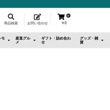
0
￥0
商品検索
お問い合わせ
レモ
産直グル
ギフト・詰め合わ
グッズ・雑
メ
せ
貨
おのみちサルシッチャ|桂馬商
お供
・おやつ
・お酒
広島牡蠣
ジェラート・スイーツ
お好み焼
メロンパン
池口精肉店
その他産直グルメ
カープグッズ
サンフレグッズ
ひろくまグッズ
熊野筆
工芸品
日用雑貨・小物
美容品・ビューテ
おもちゃ
その他雑貨
店