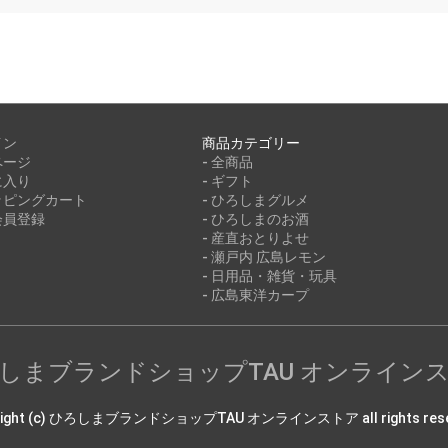
イン
商品カテゴリー
ページ
- 全商品
に入り
- ギフト
ッピングカート
- ひろしまグルメ
会員登録
- ひろしまのお酒
- 産直おとりよせ
- 瀬戸内 広島レモン
- 日用品・雑貨・玩具
- 広島東洋カープ
しまブランドショップTAU オンライン
right (c) ひろしまブランドショップTAU オンラインストア all rights rese