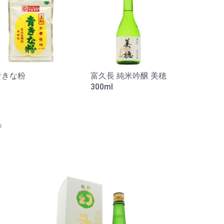
青きな粉
富久長 純米吟醸 美穂
ケチャッ
300ml
200g