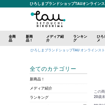
ひろしまブランドショップTAUオンライン
全商
新商
メディア紹
ランキン
ひろ
品
品！
介
グ
メ
ごは
おつ
調味
海の
山の
肉の
カレ
お好
ジャ
飲料
ひろしまブランドショップTAU オンラインス
全てのカテゴリー
新商品！
メディア紹介
この商
20歳
ランキング