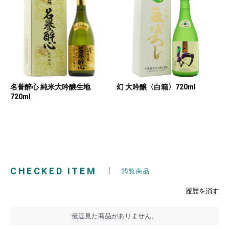
名誉醉心 純米大吟醸生地
幻 大吟醸〈白箱〉720ml
720ml
CHECKED ITEM
閲覧商品
履歴を消す
最近見た商品がありません。