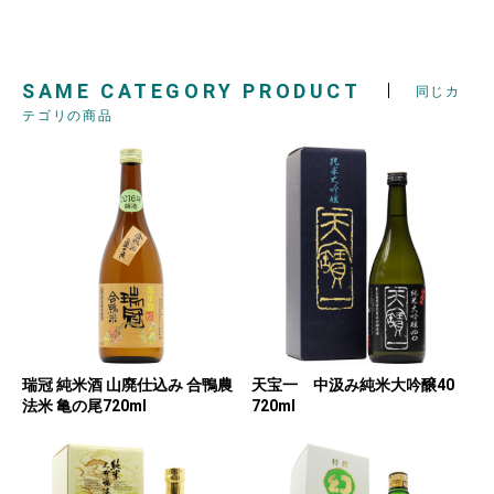
SAME CATEGORY PRODUCT
同じカ
テゴリの商品
瑞冠 純米酒 山廃仕込み 合鴨農
天宝一 中汲み純米大吟醸40
法米 亀の尾720ml
720ml