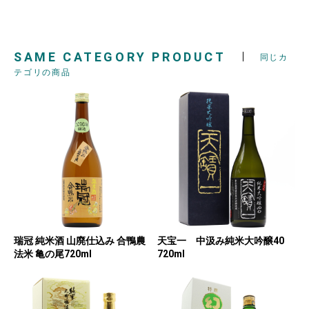
SAME CATEGORY PRODUCT
同じカ
テゴリの商品
瑞冠 純米酒 山廃仕込み 合鴨農
天宝一 中汲み純米大吟醸40
法米 亀の尾720ml
720ml