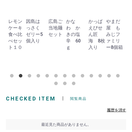
レモン
因島は
広島ご
かな
かっぱ
やまだ
ケーキ
っさく
当地麺
わ か
えびせ
屋 も
食べ比
ゼリー5
セット
きの塩
ん匠
みじフ
べセッ
個入り
辛 60
海 8枚
ァミリ
ト１０
ｇ
入り
ー8個箱
CHECKED ITEM
閲覧商品
履歴を消す
最近見た商品がありません。