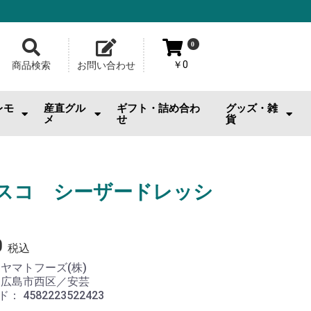
0
￥0
商品検索
お問い合わせ
レモ
産直グル
ギフト・詰め合わ
グッズ・雑
メ
せ
貨
おのみちサルシッチャ|桂馬商
お供
・おやつ
・お酒
広島牡蠣
ジェラート・スイーツ
お好み焼
メロンパン
池口精肉店
その他産直グルメ
カープグッズ
サンフレグッズ
ひろくまグッズ
熊野筆
工芸品
日用雑貨・小物
美容品・ビューテ
おもちゃ
その他雑貨
店
スコ シーザードレッシ
0
税込
：
ヤマトフーズ(株)
：
広島市西区／安芸
ド：
4582223522423