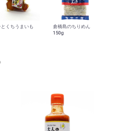
ひとくちうまいも
倉橋島のちりめん
しまなみ
150g
戸内れも