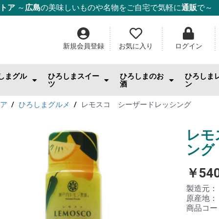
ストア
～
広島
の美味しいものや名物をご自宅で気軽に
通販
で～
新規会員登録
お気に入り
ログイン
しまグル
ひろしまスイー
ひろしまのお
ひろしま
ツ
酒
ン
んのお供
まみ・おやつ・珍味
料
幸
幸
幸
ー・麺・ご飯
み焼き
ム・はちみつ
もみじ饅頭
ケーキ
チョコ・焼き菓子
和菓子
ゼリー
スナック・おやつ
その他スイーツ
IWC2026「SAKE部門」出品酒
日本酒
ワイン
ウィスキー・スピリッツ
酎ハイ
ビール
果実酒・リキュール
焼酎
ごはんの
スイーツ
調味料
ジャム
ドリンク
日用雑貨
トア
ひろしまグルメ
レモスコ シーザードレッシング
レモ
ング
￥54
製造元
原産地
商品コー