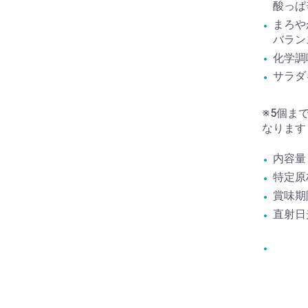
酸っぱ
まろや
バラン
化学調
サラダ
※5個ま
なります
内容量：
特定原
賞味期
直射日