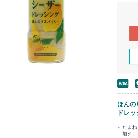
ほんの
ドレッ
たまね
加え、