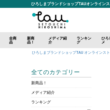
ひろしまブランドショップTAUオンライン
全商
新商
メディア紹
ランキン
ひろ
品
品！
介
グ
メ
ごは
おつ
調味
海の
山の
肉の
カレ
お好
ジャ
飲料
ひろしまブランドショップTAU オンラインス
全てのカテゴリー
新商品！
メディア紹介
ランキング