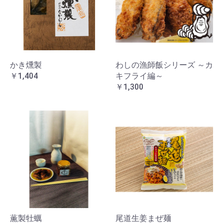
かき燻製
わしの漁師飯シリーズ ～カ
￥1,404
キフライ編～
￥1,300
薫製牡蠣
尾道生姜まぜ麺