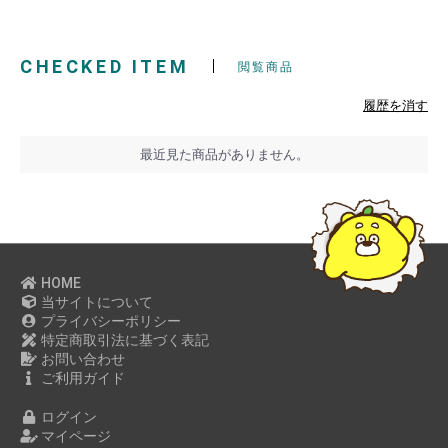
2022年12月
2022年11月
CHECKED ITEM
2022年10月
閲覧商品
2022年09月
履歴を消す
2022年08月
2022年07月
最近見た商品がありません。
2022年06月
2022年05月
2022年04月
2022年03月
HOME
2022年02月
当サイトについて
2022年01月
プライバシーポリシー
特定商取引法に基づく表記
2021年12月
お問い合わせ
2021年11月
ご利用ガイド
2021年09月
ログイン
2021年07月
マイページ