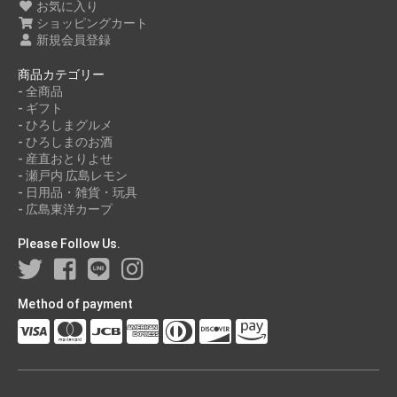
お気に入り
2021年05月
ショッピングカート
2021年03月
新規会員登録
2021年01月
商品カテゴリー
2020年11月
- 全商品
- ギフト
- ひろしまグルメ
- ひろしまのお酒
- 産直おとりよせ
- 瀬戸内 広島レモン
- 日用品・雑貨・玩具
- 広島東洋カープ
Please Follow Us.
Method of payment