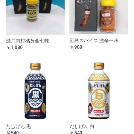
広島スパイス 激辛一味
瀬戸内柑橘黄金七味
￥980
￥1,080
だしげん 黒
だしげん 白
￥540
￥540