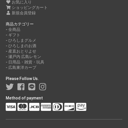
お気に入り
2021年05月
ショッピングカート
2021年03月
新規会員登録
2021年01月
商品カテゴリー
2020年11月
- 全商品
- ギフト
- ひろしまグルメ
- ひろしまのお酒
- 産直おとりよせ
- 瀬戸内 広島レモン
- 日用品・雑貨・玩具
- 広島東洋カープ
Please Follow Us.
Method of payment