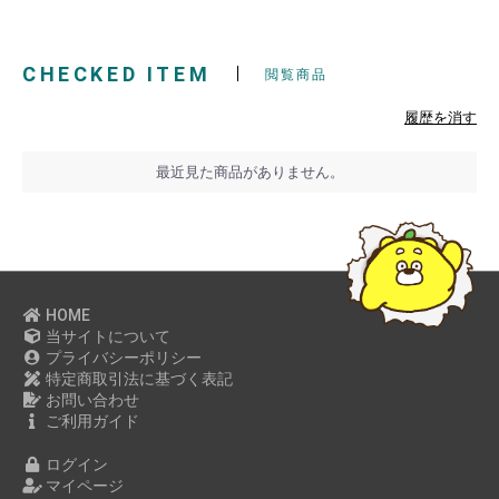
2022年12月
2022年11月
CHECKED ITEM
2022年10月
閲覧商品
2022年09月
履歴を消す
2022年08月
2022年07月
最近見た商品がありません。
2022年06月
2022年05月
2022年04月
2022年03月
HOME
2022年02月
当サイトについて
2022年01月
プライバシーポリシー
特定商取引法に基づく表記
2021年12月
お問い合わせ
2021年11月
ご利用ガイド
2021年09月
ログイン
2021年07月
マイページ