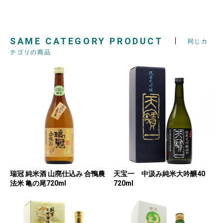
SAME CATEGORY PRODUCT
同じカ
テゴリの商品
瑞冠 純米酒 山廃仕込み 合鴨農
天宝一 中汲み純米大吟醸40
法米 亀の尾720ml
720ml