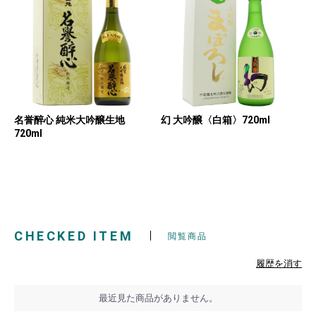
名誉醉心 純米大吟醸生地
幻 大吟醸〈白箱〉720ml
720ml
CHECKED ITEM
閲覧商品
履歴を消す
最近見た商品がありません。