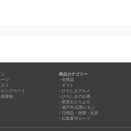
イン
商品カテゴリー
ページ
- 全商品
に入り
- ギフト
ッピングカート
- ひろしまグルメ
会員登録
- ひろしまのお酒
- 産直おとりよせ
- 瀬戸内 広島レモン
- 日用品・雑貨・玩具
- 広島東洋カープ