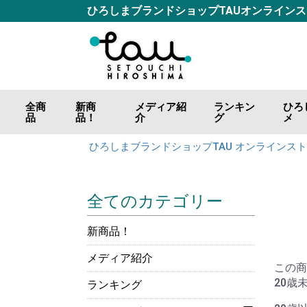
ひろしまブランドショップTAUオンライン
全商
新商
メディア紹
ランキン
ひろ
品
品！
介
グ
メ
ごは
おつ
調味
海の
山の
肉の
カレ
お好
ジャ
飲料
ひろしまブランドショップTAU オンラインス
全てのカテゴリー
新商品！
メディア紹介
この商
20歳
ランキング