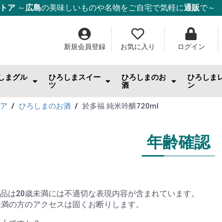
ストア
～
広島
の美味しいものや名物をご自宅で気軽に
通販
で～
新規会員登録
お気に入り
ログイン
しまグル
ひろしまスイー
ひろしまのお
ひろしま
ツ
酒
ン
んのお供
まみ・おやつ・珍味
料
幸
幸
幸
ー・麺・ご飯
み焼き
ム・はちみつ
もみじ饅頭
ケーキ
チョコ・焼き菓子
和菓子
ゼリー
スナック・おやつ
その他スイーツ
IWC2026「SAKE部門」出品酒
日本酒
ワイン
ウィスキー・スピリッツ
酎ハイ
ビール
果実酒・リキュール
焼酎
ごはんの
スイーツ
調味料
ジャム
ドリンク
日用雑貨
トア
ひろしまのお酒
於多福 純米吟醸720ml
年齢確認
品は20歳未満には不適切な表現内容が含まれています。
未満の方のアクセスは固くお断りします。