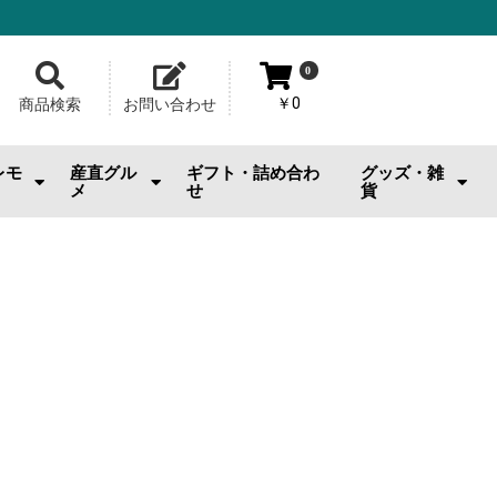
0
￥0
商品検索
お問い合わせ
レモ
産直グル
ギフト・詰め合わ
グッズ・雑
メ
せ
貨
おのみちサルシッチャ|桂馬商
お供
・おやつ
・お酒
広島牡蠣
ジェラート・スイーツ
お好み焼
メロンパン
池口精肉店
その他産直グルメ
カープグッズ
サンフレグッズ
ひろくまグッズ
熊野筆
工芸品
日用雑貨・小物
美容品・ビューテ
おもちゃ
その他雑貨
店