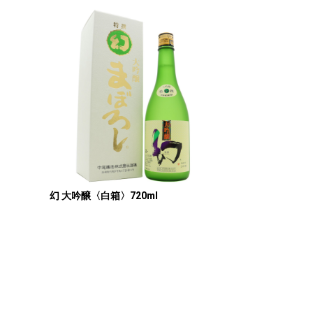
幻 大吟醸〈白箱〉720ml