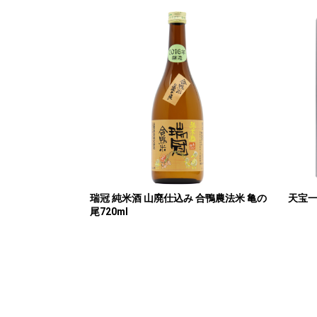
瑞冠 純米酒 山廃仕込み 合鴨農法米 亀の
天宝一
尾720ml